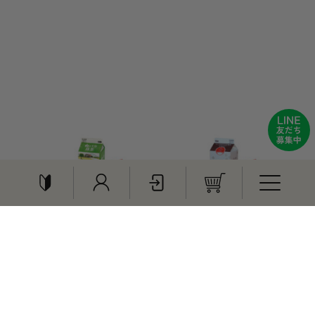
【期間限定】白バラ抹茶
【期間限定】白バラやす
1000ml
らぎ珈琲カフェインレス
1000ｍｌ
特集
¥320
（税込）
¥320
（税込）
贈りもの