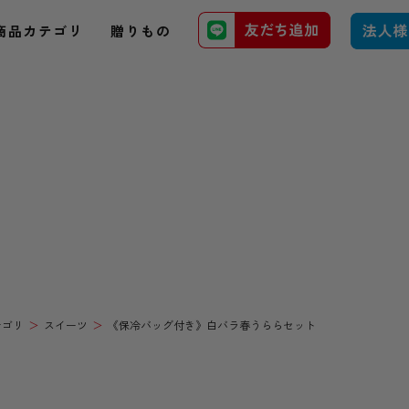
商品カテゴリ
贈りもの
テゴリ
スイーツ
《保冷バッグ付き》白バラ春うららセット