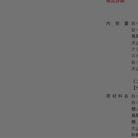
商品詳細
内容量
白
白
鳥
大
ク
ス
白
大
《
【サ
原材料名
白
白
糖
鳥
糖
大
砂