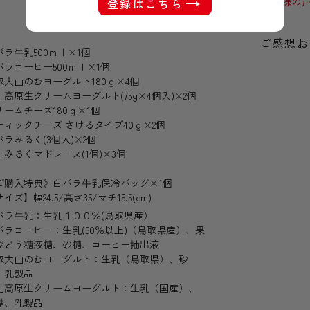
お客様の声
登録はこちら
ご感想お
バラ牛乳500ｍｌ×1個
バラコーヒー500ｍｌ×1個
取大山のむヨーグルト180ｇ×4個
山高原生クリームヨーグルト(75g×4個入)×2個
リームチーズ180ｇ×1個
ティックチーズ さけるタイプ40ｇ×2個
バラみるく(3個入)×2個
山みるくマドレーヌ(1個)×3個
ご購入特典》白バラ牛乳保冷バッグ×1個
イズ】幅24.5/高さ35/マチ15.5(cm)
バラ牛乳：生乳１００％(鳥取県産）
バラコーヒー：生乳(50％以上)（鳥取県産）、果
ぶどう糖液糖、砂糖、コーヒー抽出液
取大山のむヨーグルト：生乳（鳥取県）、砂
、乳製品
山高原生クリームヨーグルト：生乳（国産）、
糖、乳製品