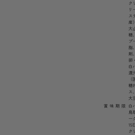
ク
リ
ス
産
大
糖
プ
脂
剤
卵
白
還
（
糖
ス
大
賞味期限
白
鳥
ー
15
ク