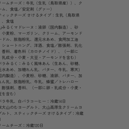
リームチーズ：牛乳（生乳（鳥取県産））、ク
ーム、食塩／安定剤（グァー）
ティックチーズ さけるタイプ：生乳（鳥取県
）、食塩
山みるくマドレーヌ：液卵（国内製造）、砂
、小麦粉、マーガリン、クリーム、アーモンド
ードル、脱脂粉乳、還元水あめ、食用加工油
、ショートニング、洋酒、食塩／膨張剤、乳化
、香料、着色料（カロチノイド）、（一部に
・乳成分・小麦・大豆・アーモンドを含む）
バラみるく：みるく風味あん（生あん、砂糖、
元水あめ、加糖れん乳、バター、牛乳、寒天)
国内製造）、小麦粉、砂糖、液卵、バター、加
れん乳、脱脂粉乳、牛乳、蜂蜜／トレハロー
、膨張剤、香料、（一部に卵・乳成分・小麦・
豆を含む）
バラ牛乳、白バラコーヒー：冷蔵14日
取大山のむヨーグルト、大山高原生クリームヨ
グルト、スティックチーズ さけるタイプ：冷蔵
日
リームチーズ：冷蔵120日