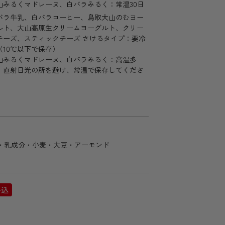
山みるくマドレーヌ、白バラみるく：常温30日
バラ牛乳、白バラコーヒー、鳥取大山のむヨー
ルト、大山高原生クリームヨーグルト、クリー
チーズ、スティックチーズ さけるタイプ：要冷
（10℃以下で保存）
山みるくマドレーヌ、白バラみるく：高温多
、直射日光の所を避け、常温で保存してくださ
。
・乳成分・小麦・大豆・アーモンド