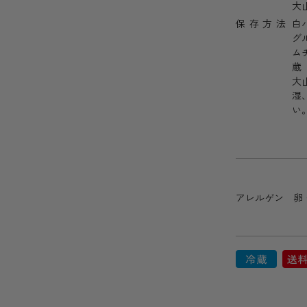
大
保存方法
白
グ
ム
蔵
大
湿
い
アレルゲン 卵