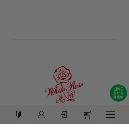
〒689-2393 鳥取県東伯郡琴浦町大字保37-1