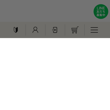
おすすめ商品
特集
贈りもの
《黒 Mサイズ》白バラ牛
《23-25㎝》白バラ牛乳ラ
乳グラフィックＴシャツ
インソックス【送料込】
【送料込】
¥1,720
¥4,800
ご利用ガイド
会員登録
ログイン