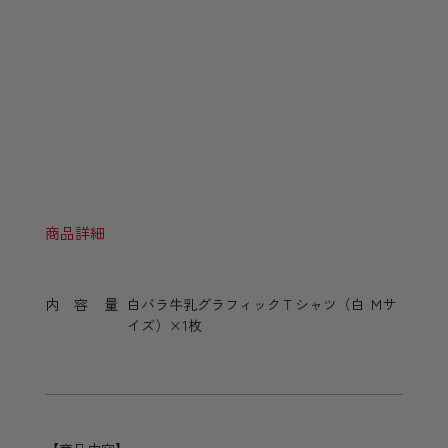
商品詳細
内容量
白バラ牛乳グラフィックＴシャツ（白 Ｍサ
イズ）×1枚