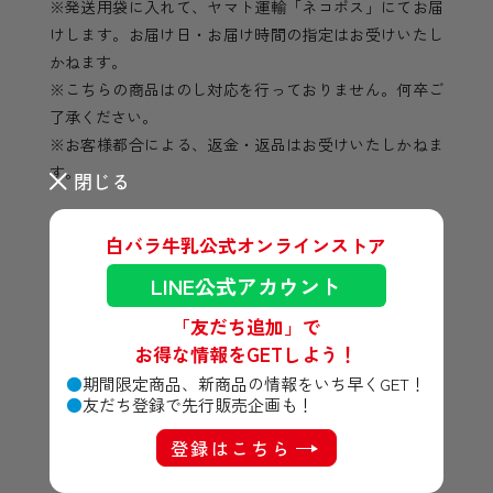
※発送用袋に入れて、ヤマト運輸「ネコポス」にてお届
けします。お届け日・お届け時間の指定はお受けいたし
かねます。
※こちらの商品はのし対応を行っておりません。何卒ご
了承ください。
※お客様都合による、返金・返品はお受けいたしかねま
す。
閉じる
白バラ牛乳公式オンラインストア
LINE公式アカウント
「友だち追加」で
数量：
個
お得な情報をGETしよう！
期間限定商品、新商品の情報をいち早くGET！
友だち登録で先行販売企画も！
カートに入れる
登録はこちら
ご利用ガイド
特定商取引法に基づく表記