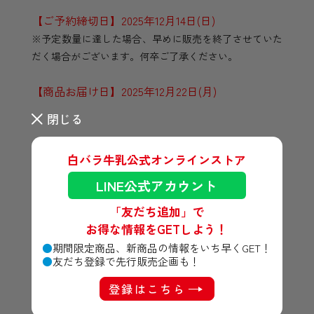
【ご予約締切日】2025年12月14日(日)
※予定数量に達した場合、早めに販売を終了させていた
だく場合がございます。何卒ご了承ください。
【商品お届け日】2025年12月22日(月)
閉じる
白バラ牛乳公式オンラインストア
数量：
個
LINE公式アカウント
「友だち追加」で
売り切れ
お得な情報をGETしよう！
ご利用ガイド
特定商取引法に基づく表記
期間限定商品、新商品の情報をいち早くGET！
友だち登録で先行販売企画も！
登録はこちら