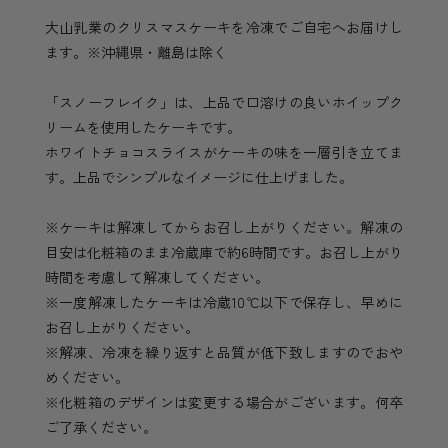
大山乳業のクリスマスケーキを冷凍でご自宅へお届けし
ます。※沖縄県・離島は除く
「スノーフレイク」は、上品で口溶けの良いホイップク
リームを使用したケーキです。
ホワイトチョコスライスがケーキの味を一層引き立てま
す。上品でシンプルなイメージに仕上げました。
※ケーキは解凍してからお召し上がりください。解凍の
目安は化粧箱のまま冷蔵庫で約
6
時間です。お召し上がり
時間を考慮して解凍してください。
※一度解凍したケーキは冷蔵
10
℃以下で保存し、早めに
お召し上がりください。
※解凍、冷凍を繰り返すと品質が低下致しますのでおや
めください。
※化粧箱のデザインは変更する場合がございます。何卒
ご了承ください。