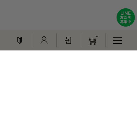
おすすめ商品
特集
贈りもの
メリーショコラ(冷凍)
《保冷バッグ付き》ミル
クを味わう白バラセット
¥5,200
¥5,200
ご利用ガイド
会員登録
ログイン