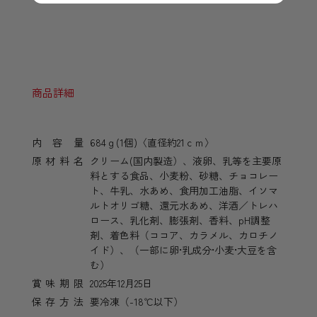
商品詳細
内容量
684ｇ(1個)〈直径約21ｃｍ〉
原材料名
クリーム(国内製造）、液卵、乳等を主要原
料とする食品、小麦粉、砂糖、チョコレー
ト、牛乳、水あめ、食用加工油脂、イソマ
ルトオリゴ糖、還元水あめ、洋酒／トレハ
ロース、乳化剤、膨張剤、香料、pH調整
剤、着色料（ココア、カラメル、カロチノ
イド）、（一部に卵•乳成分•小麦•大豆を含
む）
賞味期限
2025年12月25日
保存方法
要冷凍（-18℃以下）