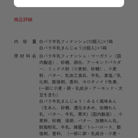
商品詳細
内容量
白バラ牛乳フィナンシェ(10個入)×1箱
白バラ牛乳まんじゅう(8個入)×1箱
原材料名
白バラ牛乳フィナンシェ：マーガリン（国
内製造）、砂糖、卵白、アーモンドパウダ
ー、ミックス粉（小麦粉、砂糖）、小麦
粉、バター、乳加工食品、牛乳、食塩／乳
化剤、膨張剤、香料、カロチノイド色素、
(一部に小麦・卵・乳成分・アーモンド・大
豆を含む)
白バラ牛乳まんじゅう：みるく風味あん
（生あん、砂糖、還元水あめ、加糖れん
乳、バター、牛乳、寒天)（国内製造）、小
麦粉、砂糖、液卵、バター、加糖れん乳、
脱脂粉乳、牛乳、蜂蜜／トレハロース、膨
張剤、香料、（一部に卵・乳成分・小麦・