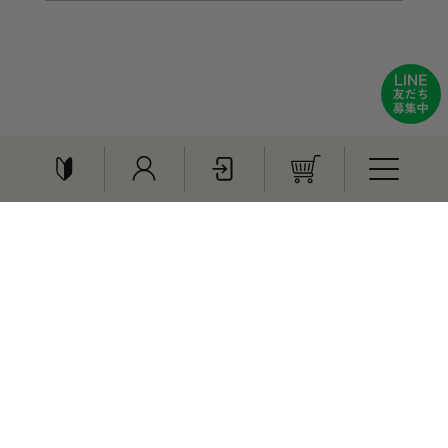
おすすめ商品
特集
贈りもの
白バラおためしセット
大山焼き菓子詰合わせ
ご利用ガイド
会員登録
ログイン
¥2,980
¥4,400