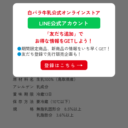
白バラ牛乳公式オンラインストア
LINE公式アカウント
「友だち追加」で
お得な情報をGETしよう！
期間限定商品、新商品の情報をいち早くGET！
友だち登録で先行販売企画も！
商品詳細
登録はこちら
原材料名
生乳100%（鳥取県産）
アレルゲン
乳成分
賞味期限
冷蔵13日
保存方法
要冷蔵（10℃以下）
規格
無脂乳固形分 8.5％以上
乳脂肪分 3.6％以上