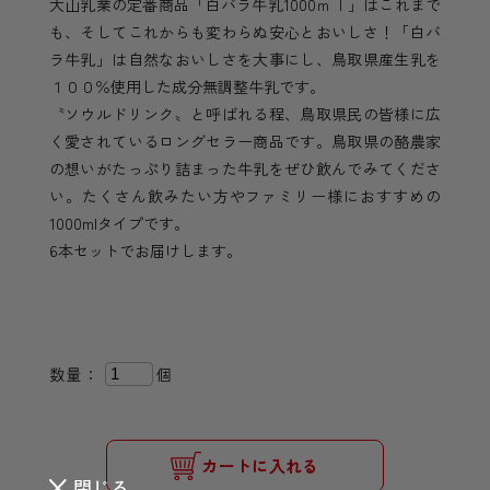
大山乳業の定番商品「白バラ牛乳1000ｍｌ」はこれまで
も、そしてこれからも変わらぬ安心とおいしさ！「白バ
ラ牛乳」は自然なおいしさを大事にし、鳥取県産生乳を
１００％使用した成分無調整牛乳です。
〝ソウルドリンク〟と呼ばれる程、鳥取県民の皆様に広
く愛されているロングセラー商品です。鳥取県の酪農家
の想いがたっぷり詰まった牛乳をぜひ飲んでみてくださ
い。たくさん飲みたい方やファミリー様におすすめの
1000mlタイプです。
6本セットでお届けします。
数量：
個
カートに入れる
閉じる