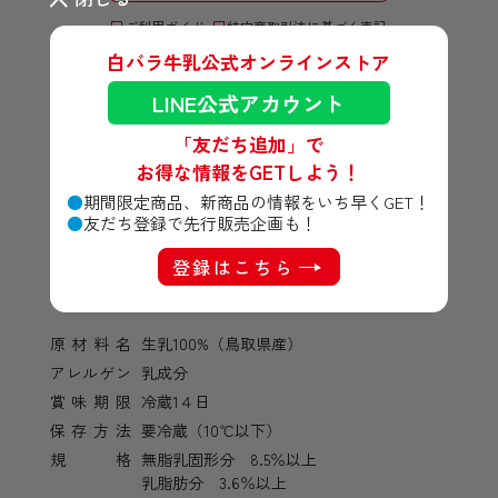
ご利用ガイド
特定商取引法に基づく表記
白バラ牛乳公式オンラインストア
LINE公式アカウント
「友だち追加」で
お得な情報をGETしよう！
期間限定商品、新商品の情報をいち早くGET！
友だち登録で先行販売企画も！
登録はこちら
商品詳細
原材料名
生乳100%（鳥取県産）
アレルゲン
乳成分
賞味期限
冷蔵1４日
保存方法
要冷蔵（10℃以下）
規格
無脂乳固形分 8.5％以上
乳脂肪分 3.6％以上