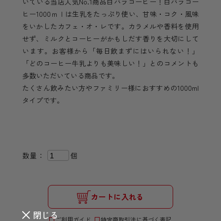
いている当店人気No.1商品白バラコーヒー！白バラコー
ヒー1000ｍｌは生乳をたっぷり使い、甘味・コク・風味
をいかしたカフェ・オ・レです。カラメルや香料を使用
せず、ミルクとコーヒーがかもしだす香りを大切にして
います。お客様から「毎日飲まずにはいられない！」
「どのコーヒー牛乳よりも美味しい！」とのコメントも
多数いただいている商品です。
たくさん飲みたい方やファミリー様におすすめの1000ml
タイプです。
数量：
個
カートに入れる
閉じる
ご利用ガイド
特定商取引法に基づく表記