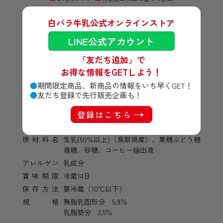
白バラ牛乳公式オンラインストア
LINE公式アカウント
「友だち追加」で
お得な情報をGETしよう！
期間限定商品、新商品の情報をいち早くGET！
友だち登録で先行販売企画も！
商品詳細
登録はこちら
原材料名
生乳(50％以上)（鳥取県産）、果糖ぶどう糖
液糖、砂糖、コーヒー抽出液
アレルゲン
乳成分
賞味期限
冷蔵14日
保存方法
要冷蔵（10℃以下）
規格
無脂乳固形分 5.9％
乳脂肪分 2.5％