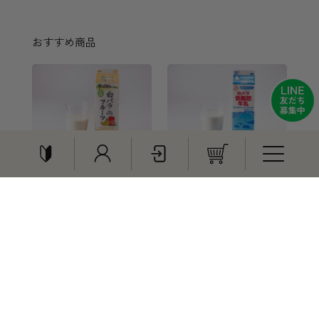
おすすめ商品
白バラフルーツ 1000ml
白バラ低脂肪牛乳 1000ml
¥330
¥340
特集
贈りもの