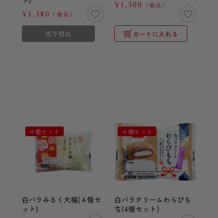
ト)
¥1,300
（税込）
¥1,380
（税込）
売り切れ
カートに入れる
４個セット
４個セット
白バラみるく大福(４個セ
白バラクリームわらびも
ット)
ち(4個セット)