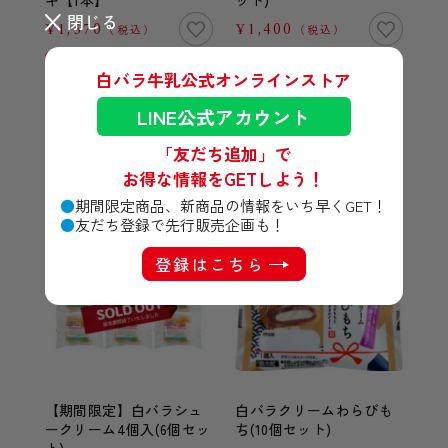
キ【1本】
ット)
閉じる
¥1,570
¥1,400
（税込）
（税込）
カートに入れる
カートに入れる
白バラ牛乳公式オンラインストア
LINE公式アカウント
「友だち追加」で
お得な情報をGETしよう！
期間限定商品、新商品の情報をいち早くGET！
友だち登録で先行販売企画も！
登録はこちら
６個セット
10個セット
【期間限定】白バラシュ
白バラクリームわらびも
ークリーム4個入(6個セッ
ち(10個セット)